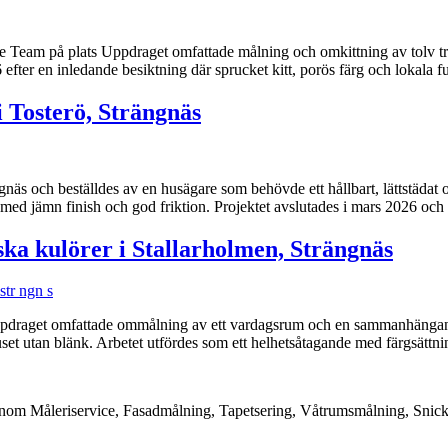
 Team på plats Uppdraget omfattade målning och omkittning av tolv träf
efter en inledande besiktning där sprucket kitt, porös färg och lokala
i Tosterö, Strängnäs
gnäs och beställdes av en husägare som behövde ett hållbart, lättstädat
 med jämn finish och god friktion. Projektet avslutades i mars 2026 och
a kulörer i Stallarholmen, Strängnäs
draget omfattade ommålning av ett vardagsrum och en sammanhängande h
set utan blänk. Arbetet utfördes som ett helhetsåtagande med färgsättni
 inom Måleriservice, Fasadmålning, Tapetsering, Våtrumsmålning, Snicke