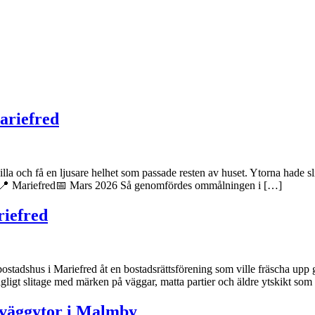
ariefred
la och få en ljusare helhet som passade resten av huset. Ytorna hade sli
han📍 Mariefred📅 Mars 2026 Så genomfördes ommålningen i […]
riefred
bostadshus i Mariefred åt en bostadsrättsförening som ville fräscha upp
gligt slitage med märken på väggar, matta partier och äldre ytskikt som
 väggytor i Malmby