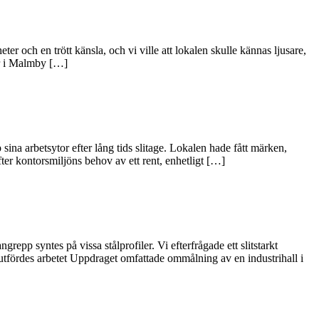
 och en trött känsla, och vi ville att lokalen skulle kännas ljusare,
r i Malmby […]
ina arbetsytor efter lång tids slitage. Lokalen hade fått märken,
er kontorsmiljöns behov av ett rent, enhetligt […]
epp syntes på vissa stålprofiler. Vi efterfrågade ett slitstarkt
ördes arbetet Uppdraget omfattade ommålning av en industrihall i