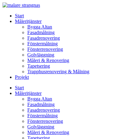
Skip
to
Start
content
Måleritjänster
Bygga Altan
Fasadmålning
Fasadrenovering
Fönstermålning
Fönsterrenovering
Golvläggning
Måleri & Renovering
Tapetsering
Trapphusrenovering & Målning
Projekt
Start
Måleritjänster
Bygga Altan
Fasadmålning
Fasadrenovering
Fönstermålning
Fönsterrenovering
Golvläggning
Måleri & Renovering
Tapetsering