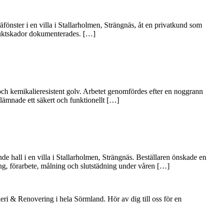
önster i en villa i Stallarholmen, Strängnäs, åt en privatkund som
 fuktskador dokumenterades. […]
 och kemikalieresistent golv. Arbetet genomfördes efter en noggrann
 lämnade ett säkert och funktionellt […]
all i en villa i Stallarholmen, Strängnäs. Beställaren önskade en
ng, förarbete, målning och slutstädning under våren […]
ri & Renovering i hela Sörmland. Hör av dig till oss för en