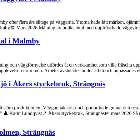
fter flera års slitage på väggarna. Ytorna hade fått märken, ojämnheter
almby📅 Mars 2026 Målning av butikslokal med uppfräschade väggyto
kal i Malmby
ing och väggförnyelse utfördes åt en verksamhet som ville fräscha upp s
pplevelsen i rummen. Arbetet avslutades under 2026 och anpassades eft
ljö i Åkers styckebruk, Strängnäs
störa produktionen. Väggar, takstolar och portar hade gulnat och rostangr
👤 Karin Lundqvist📍 Åkers styckebruk, Strängnäs📅 mars 2026 Så utf
holmen, Strängnäs