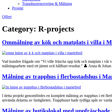
Trapphusrenovering & Målning
Projekt
Offert
Category:
R-projects
Ommålning av kök och matplats i villa i M
Vad kunden frågade om “Vi ville fräscha upp kök och matplats i vår vil
målningsarbete med ett jämnt och hållbart resultat.” 👤 Anna & Jo
Målning av trapphus i flerbostadshus i Ma
I detta projekt genomfördes en komplett målning av trapphus i ett fler
använda delarna av fastigheten. Trapphuset hade tydliga spår av varda
Målning av butikslokal med uppfräschade