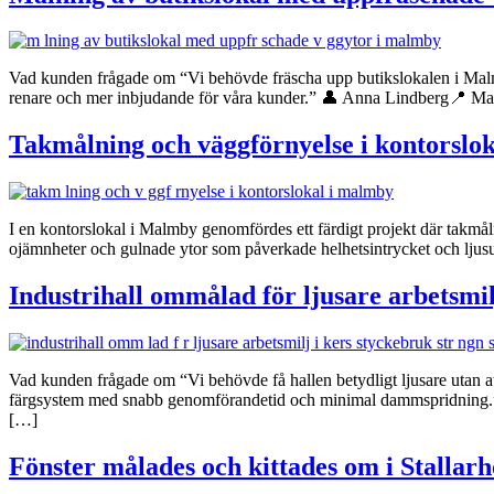
Vad kunden frågade om “Vi behövde fräscha upp butikslokalen i Malmby e
renare och mer inbjudande för våra kunder.” 👤 Anna Lindberg📍 M
Takmålning och väggförnyelse i kontorslo
I en kontorslokal i Malmby genomfördes ett färdigt projekt där takmåln
ojämnheter och gulnade ytor som påverkade helhetsintrycket och ljusu
Industrihall ommålad för ljusare arbetsmi
Vad kunden frågade om “Vi behövde få hallen betydligt ljusare utan att 
färgsystem med snabb genomförandetid och minimal dammspridning.” 
[…]
Fönster målades och kittades om i Stallar