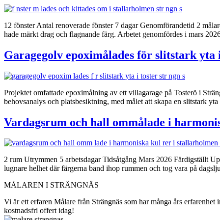
12 fönster Antal renoverade fönster 7 dagar Genomförandetid 2 målare
hade märkt drag och flagnande färg. Arbetet genomfördes i mars 2026 
Garagegolv epoximålades för slitstark yta 
Projektet omfattade epoximålning av ett villagarage på Tosterö i Strän
behovsanalys och platsbesiktning, med målet att skapa en slitstark yta
Vardagsrum och hall ommålade i harmonisk
2 rum Utrymmen 5 arbetsdagar Tidsåtgång Mars 2026 Färdigställt Upp
lugnare helhet där färgerna band ihop rummen och tog vara på dagslju
MÅLAREN I STRÄNGNÄS
Vi är ett erfaren Målare från Strängnäs som har många års erfarenhet
kostnadsfri offert idag!