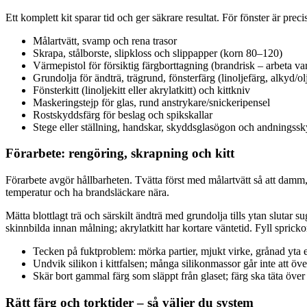
Ett komplett kit sparar tid och ger säkrare resultat. För fönster är precis
Målartvätt, svamp och rena trasor
Skrapa, stålborste, slipkloss och slippapper (korn 80–120)
Värmepistol för försiktig färgborttagning (brandrisk – arbeta va
Grundolja för ändträ, trägrund, fönsterfärg (linoljefärg, alkyd/ol
Fönsterkitt (linoljekitt eller akrylatkitt) och kittkniv
Maskeringstejp för glas, rund anstrykare/snickeripensel
Rostskyddsfärg för beslag och spikskallar
Stege eller ställning, handskar, skyddsglasögon och andningss
Förarbete: rengöring, skrapning och kitt
Förarbete avgör hållbarheten. Tvätta först med målartvätt så att damm, f
temperatur och ha brandsläckare nära.
Mätta blottlagt trä och särskilt ändträ med grundolja tills ytan slutar 
skinnbilda innan målning; akrylatkitt har kortare väntetid. Fyll sprickor,
Tecken på fuktproblem: mörka partier, mjukt virke, grånad yta e
Undvik silikon i kittfalsen; många silikonmassor går inte att öv
Skär bort gammal färg som släppt från glaset; färg ska täta över 
Rätt färg och torktider – så väljer du system