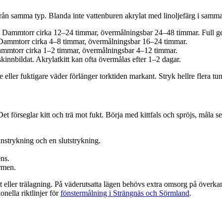
ån samma typ. Blanda inte vattenburen akrylat med linoljefärg i samma s
unt. Dammtorr cirka 12–24 timmar, övermålningsbar 24–48 timmar. Full gen
. Dammtorr cirka 4–8 timmar, övermålningsbar 16–24 timmar.
Dammtorr cirka 1–2 timmar, övermålningsbar 4–12 timmar.
skinnbildat. Akrylatkitt kan ofta övermålas efter 1–2 dagar.
eller fuktigare väder förlänger torktiden markant. Stryk hellre flera tunna
Det förseglar kitt och trä mot fukt. Börja med kittfals och spröjs, måla
anstrykning och en slutstrykning.
.
ns.
armen.
t eller trälagning. På väderutsatta lägen behövs extra omsorg på överka
nella riktlinjer för
fönstermålning i Strängnäs och Sörmland
.