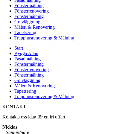
Fasadmålning
Fönstermålning
Fönsterrenovering
Fönstermålning
Golvläggning
Måleri & Renovering
Tapetsering
Trapphusrenovering & Målning
Start
Bygga Altan
Fasadmålning
Fönstermålning
Fönsterrenovering
Fönstermålning
Golvläggning
Måleri & Renovering
Tapetsering
Trapphusrenovering & Målning
KONTAKT
Kontakta oss idag för en fri offert.
Nicklas
–
Samordnare