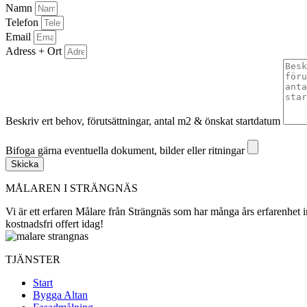
Namn
Telefon
Email
Adress + Ort
Beskriv ert behov, förutsättningar, antal m2 & önskat startdatum
Bifoga gärna eventuella dokument, bilder eller ritningar
Bifoga gärna eventuella dokument, bilder eller ritningar
Skicka
MÅLAREN I STRÄNGNÄS
Vi är ett erfaren Målare från Strängnäs som har många års erfarenhet
kostnadsfri offert idag!
TJÄNSTER
Start
Bygga Altan