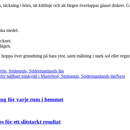
 täckning i hörn, tät kittlinje och att färgen överlappar glaset diskret. Gör
iska medel.
ecknet.
lägen.
tt hoppa över grundning på bara ytor, samt målning i stark sol eller regnr
sterön, Strängnäs, Södermanlands län
för hållbart träskydd i Mariefred, Strängnäs, Södermanlands län
Next
ning för varje rum i hemmet
för ett slitstarkt resultat