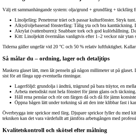
Välj ett sammanhängande system: olja/grund + grundfärg + täckfärg fr
Linoljefärg: Penetrerar träet och passar kulturfönster. Stryk t
Alkyd/oljebaserad fönsterfärg: Tålig yta och bra kanttäckning
Akrylat (vattenburen): Snabbare tork och god kulörhållning. 
Kitt: Linoljekitt övermålas vanligtvis efter 1–2 veckor när ytan 
Tiderna gäller ungefär vid 20 °C och 50 % relativ luftfuktighet. Kallare 
Så målar du – ordning, lager och detaljtips
Maskera glaset lätt, men låt penseln gå någon millimeter ut på glaset. 
sist för att fånga upp eventuella rinningar.
Lagerföljd: grundolja i ändträ, trägrund på bara träytor, en mell
Arbeta metodiskt runt hela fönstret för jämn glans och täckning
Håll rena penslar och rör om färgen då och då för jämn konsiste
Öppna bågen lätt under torkning så att den inte klibbar fast i k
Överbrygga inte sprickor med färg. Djupare sprickor fyller du med kit
tekniken kan det vara värdefullt att jämföra arbetsgången med professio
Kvalitetskontroll och skötsel efter målning