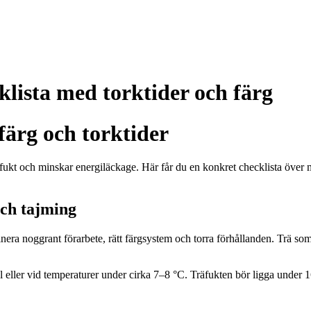
lista med torktider och färg
färg och torktider
fukt och minskar energiläckage. Här får du en konkret checklista över m
och tajming
inera noggrant förarbete, rätt färgsystem och torra förhållanden. Trä som 
t sol eller vid temperaturer under cirka 7–8 °C. Träfukten bör ligga und