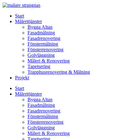
Skip
to
Start
content
Måleritjänster
Bygga Altan
Fasadmålning
Fasadrenovering
Fönstermålning
Fönsterrenovering
Golvläggning
Måleri & Renovering
Tapetsering
Trapphusrenovering & Målning
Projekt
Start
Måleritjänster
Bygga Altan
Fasadmålning
Fasadrenovering
Fönstermålning
Fönsterrenovering
Golvläggning
Måleri & Renovering
Tapetsering