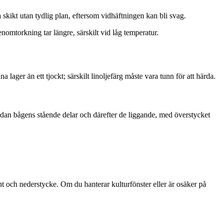
kikt utan tydlig plan, eftersom vidhäftningen kan bli svag.
omtorkning tar längre, särskilt vid låg temperatur.
 lager än ett tjockt; särskilt linoljefärg måste vara tunn för att härda.
 sedan bågens stående delar och därefter de liggande, med överstycket
nt och nederstycke. Om du hanterar kulturfönster eller är osäker på